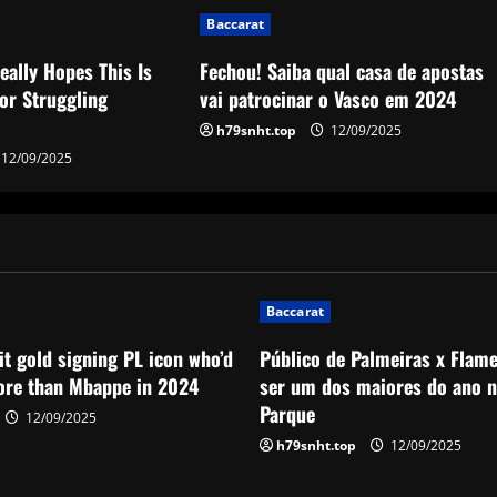
Baccarat
eally Hopes This Is
Fechou! Saiba qual casa de apostas
or Struggling
vai patrocinar o Vasco em 2024
h79snht.top
12/09/2025
12/09/2025
Baccarat
it gold signing PL icon who’d
Público de Palmeiras x Flam
ore than Mbappe in 2024
ser um dos maiores do ano n
Parque
12/09/2025
h79snht.top
12/09/2025