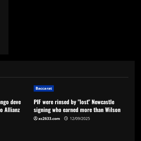
Mbappe in 2024
2
12/09/2025
Baccarat
Público de Palmeiras x Flamengo
deve ser um dos maiores do ano
no Allianz Parque
3
12/09/2025
Baccarat
PIF were rinsed by "lost"
Newcastle signing who earned
more than Wilson
Baccarat
4
12/09/2025
engo deve
PIF were rinsed by "lost" Newcastle
Baccarat
o Allianz
signing who earned more than Wilson
Southampton hit gold on
xc2633.com
12/09/2025
“selfless” star who’s worth more
than Downes
5
12/09/2025