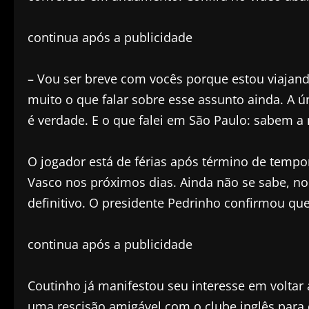
continua após a publicidade
– Vou ser breve com vocês porque estou viajan
muito o que falar sobre esse assunto ainda. A ú
é verdade. E o que falei em São Paulo: sabem a
O jogador está de férias após término de tempo
Vasco nos próximos dias. Ainda não se sabe, no
definitivo. O presidente Pedrinho confirmou qu
continua após a publicidade
Coutinho já manifestou seu interesse em voltar
uma rescisão amigável com o clube inglês para 