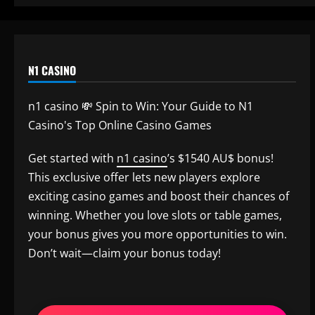
N1 CASINO
n1 casino 💸 Spin to Win: Your Guide to N1
Casino's Top Online Casino Games
Get started with
n1 casino
’s $1540 AU$ bonus!
This exclusive offer lets new players explore
exciting casino games and boost their chances of
winning. Whether you love slots or table games,
your bonus gives you more opportunities to win.
Don’t wait—claim your bonus today!