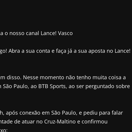
a o nosso canal Lance! Vasco
o! Abra a sua conta e faça já a sua aposta no Lance!
bem disso. Nesse momento não tenho muita coisa a
 São Paulo, ao BTB Sports, ao ser perguntado sobre
5h, após conexão em São Paulo, e pediu para falar
ontade de atuar no Cruz-Maltino e confirmou
xo: