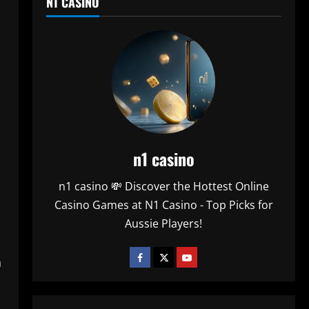
N1 CASINO
n1 casino
n1 casino 💸 Discover the Hottest Online
Casino Games at N1 Casino - Top Picks for
Aussie Players!
a