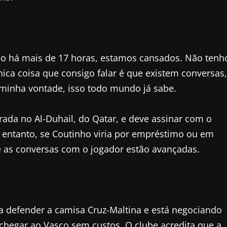
do há mais de 17 horas, estamos cansados. Não tenh
nica coisa que consigo falar é que existem conversas,
 minha vontade, isso todo mundo já sabe.
rada no Al-Duhail, do Qatar, e deve assinar com o
 entanto, se Coutinho viria por empréstimo ou em
e as conversas com o jogador estão avançadas.
 a defender a camisa Cruz-Maltina e está negociando
chegar ao Vasco sem custos. O clube acredita que a