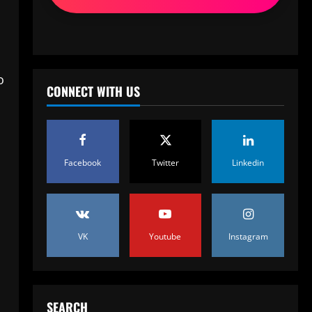
Newcastle hit gold signing PL
icon who’d be worth more than
Mbappe in 2024
2
12/09/2025
o
Baccarat
CONNECT WITH US
Público de Palmeiras x Flamengo
deve ser um dos maiores do ano
no Allianz Parque
3
12/09/2025
Facebook
Twitter
Linkedin
Baccarat
PIF were rinsed by "lost"
Newcastle signing who earned
more than Wilson
4
VK
Youtube
Instagram
12/09/2025
Baccarat
Southampton hit gold on
“selfless” star who’s worth more
SEARCH
than Downes