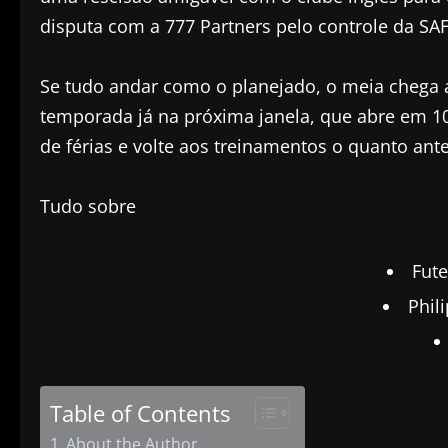
disputa com a 777 Partners pelo controle da S
Se tudo andar como o planejado, o meia chega a
temporada já na próxima janela, que abre em 10
de férias e volte aos treinamentos o quanto ante
Tudo sobre
Fut
Phil
Table of Contents
About the Author