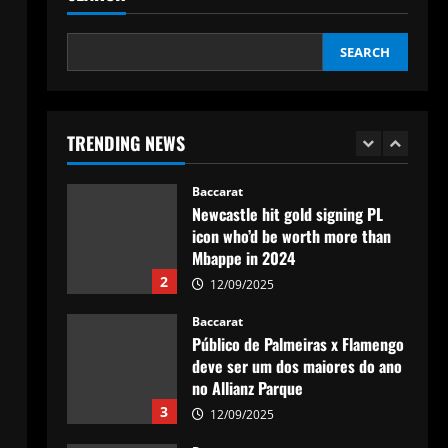
5
12/09/2025
SEARCH
Baccarat
Jude Bellingham set to miss
start of 2025-26 season as Real
Madrid pencil star midfielder in
TRENDING NEWS
for surgery after Club World Cup
1
12/09/2025
Baccarat
Newcastle hit gold signing PL
icon who’d be worth more than
Mbappe in 2024
2
12/09/2025
Baccarat
Público de Palmeiras x Flamengo
deve ser um dos maiores do ano
no Allianz Parque
3
12/09/2025