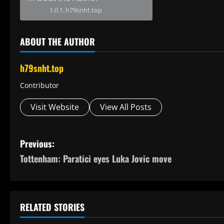
h79snht.top
ABOUT THE AUTHOR
h79snht.top
Contributor
Visit Website
View All Posts
P
Previous:
Tottenham: Paratici eyes Luka Jovic move
o
s
t
RELATED STORIES