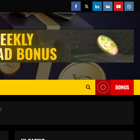
Facebook
Twitter
Linkedin
VK
Youtube
Insta
BONUS
'